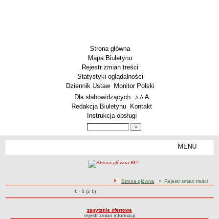
Strona główna
Mapa Biuletynu
Rejestr zmian treści
Statystyki oglądalności
Dziennik Ustaw
Monitor Polski
Menu dodatkowe
Dla słabowidzących
A
powiększ czcionkę
A
standardowy rozmiar czcionki
A
pomniejsz czcionkę
Redakcja Biuletynu
Kontakt
Instrukcja obsługi
Wyszukiwarka artykułów
Szukaj
MENU
Menu
PODSTAWOWE DANE
Dane teleadresowe
ścieżka nawigacji
Strona główna
> Rejestr zmian treści
Przedmiot działalności wg. PKD
Zmiany o pozycjach
1 - 1 (z 1)
Rejestr zmian treści
Status prawny
Godziny urzędowania
zapytanie ofertowe
rejestr zmian informacji
WŁADZE I STRUKTURA