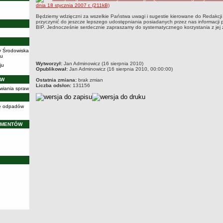
dnia 18 stycznia 2007 r. (211kB)
Będziemy wdzięczni za wszelkie Państwa uwagi i sugestie kierowane do Redakcji 
przyczynić do jeszcze lepszego udostępniania posiadanych przez nas informacji
BIP. Jednocześnie serdecznie zapraszamy do systematycznego korzystania z jej
y Środowiska
iu
metryczka
Wytworzył:
Jan Adminowicz (16 sierpnia 2010)
ju
Opublikował:
Jan Adminowicz (16 sierpnia 2010, 00:00:00)
AW
Ostatnia zmiana:
brak zmian
Liczba odsłon:
131156
wiania spraw
cję odpadów
UMENTÓW