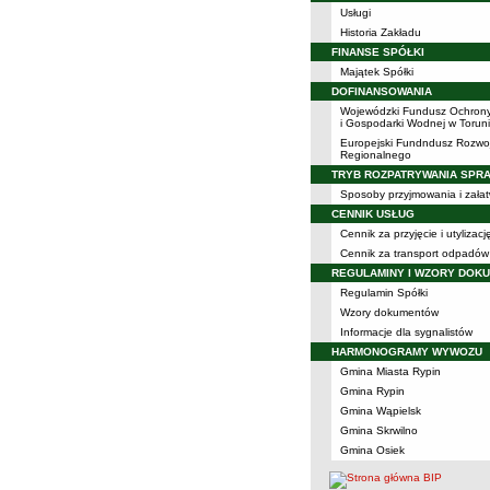
Usługi
Historia Zakładu
FINANSE SPÓŁKI
Majątek Spółki
DOFINANSOWANIA
Wojewódzki Fundusz Ochron
i Gospodarki Wodnej w Torun
Europejski Fundndusz Rozwo
Regionalnego
TRYB ROZPATRYWANIA SPR
Sposoby przyjmowania i załat
CENNIK USŁUG
Cennik za przyjęcie i utyliza
Cennik za transport odpadów
REGULAMINY I WZORY DOK
Regulamin Spółki
Wzory dokumentów
Informacje dla sygnalistów
HARMONOGRAMY WYWOZU
Gmina Miasta Rypin
Gmina Rypin
Gmina Wąpielsk
Gmina Skrwilno
Gmina Osiek