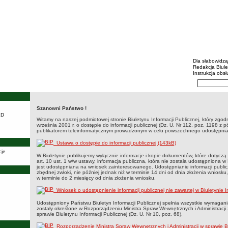
BIP - R
Menu dodatko
Dla słabowidz
Redakcja Biul
Instrukcja obsł
Wyszukiwarka 
Szukaj
Szanowni Państwo !
Strona główna
Strona główna
KD
Witamy na naszej podmiotowej stronie Biuletynu Informacji Publicznej, który zgodn
września 2001 r. o dostępie do informacji publicznej (Dz. U. Nr 112, poz. 1198 z 
publikatorem teleinformatycznym prowadzonym w celu powszechnego udostępniani
Ustawa o dostępie do informacji publicznej (143kB)
cje
W Biuletynie publikujemy wyłącznie informacje i kopie dokumentów, które dotyczą
art. 10 ust. 1 w/w ustawy, informacja publiczna, która nie została udostępniona w 
jest udostępniana na wniosek zainteresowanego. Udostępnianie informacji publi
zbędnej zwłoki, nie później jednak niż w terminie 14 dni od dnia złożenia wnios
w terminie do 2 miesięcy od dnia złożenia wniosku.
Wniosek o udostępnienie informacji publicznej nie zawartej w Biuletynie I
Udostępniony Państwu Biuletyn Informacji Publicznej spełnia wszystkie wymagania 
zostały określone w Rozporządzeniu Ministra Spraw Wewnętrznych i Administracji 
sprawie Biuletynu Informacji Publicznej (Dz. U. Nr 10, poz. 68).
Rozporządzenie Ministra Spraw Wewnętrznych i Administracji w sprawie Biu