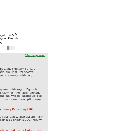
egionalny Zakład Utylizacji Odpadów Komunalny
we
A
powiększ czcionkę
A
standardowy rozmiar czcionki
ących
A
pomniejsz czcionkę
etynu
Kontakt
ugi
artykułów
ścieżka nawigacji
Strona główna
ie z art. 8 ustawy z dnia 6
późn. zm.) jest urzędowym
a informacji publicznej.
 spraw publicznych. Zgodnie z
Biuletynie Informacji Publicznej
cznej na wniosek następuje bez
ku, a w sprawach skomplikowanych
nformacji Publicznej (80kB)
i standardy, jakie dla stron BIP
z dnia 18 stycznia 2007 roku w
letynu Informacji Publicznej z