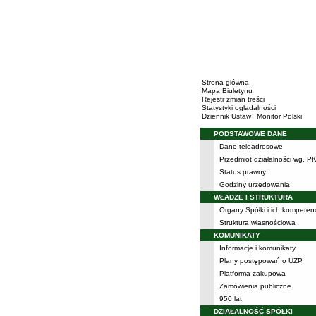
Strona główna
Mapa Biuletynu
Rejestr zmian treści
Statystyki oglądalności
Dziennik Ustaw
Monitor Polski
PODSTAWOWE DANE
Menu
Dane teleadresowe
Przedmiot działalności wg. P
Status prawny
Godziny urzędowania
WŁADZE I STRUKTURA
Organy Spółki i ich kompeten
Struktura własnościowa
KOMUNIKATY
Informacje i komunikaty
Plany postępowań o UZP
Platforma zakupowa
Zamówienia publiczne
950 lat
DZIAŁALNOŚĆ SPÓŁKI