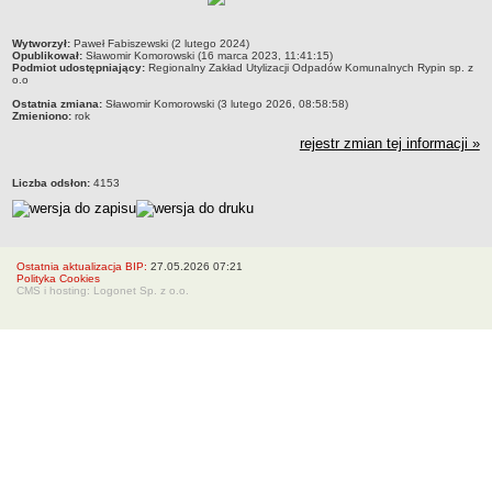
Organy Spółki i ich kompetencje
metryczka
Wytworzył:
Paweł Fabiszewski (2 lutego 2024)
Struktura własnościowa
Opublikował:
Sławomir Komorowski (16 marca 2023, 11:41:15)
Podmiot udostępniający:
Regionalny Zakład Utylizacji Odpadów Komunalnych Rypin sp. z
KOMUNIKATY
o.o
Informacje i komunikaty
Ostatnia zmiana:
Sławomir Komorowski (3 lutego 2026, 08:58:58)
Zmieniono:
rok
Plany postępowań o UZP
rejestr zmian tej informacji »
Platforma zakupowa
Liczba odsłon:
4153
Zamówienia publiczne
950 lat
DZIAŁALNOŚĆ SPÓŁKI
Usługi
Ostatnia aktualizacja BIP:
27.05.2026 07:21
Polityka Cookies
Historia Zakładu
CMS i hosting: Logonet Sp. z o.o.
FINANSE SPÓŁKI
Majątek Spółki
DOFINANSOWANIA
Wojewódzki Fundusz Ochrony Środowiska i Gospodarki Wodnej w
Toruniu
Europejski Fundndusz Rozwoju Regionalnego
TRYB ROZPATRYWANIA SPRAW
Sposoby przyjmowania i załatwiania spraw