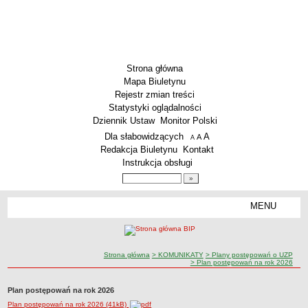
Strona główna
Mapa Biuletynu
Rejestr zmian treści
Statystyki oglądalności
Dziennik Ustaw
Monitor Polski
Menu dodatkowe
Dla słabowidzących
A
powiększ czcionkę
A
standardowy rozmiar czcionki
A
pomniejsz czcionkę
Redakcja Biuletynu
Kontakt
Instrukcja obsługi
Wyszukiwarka artykułów
Szukaj
MENU
Menu
PODSTAWOWE DANE
Dane teleadresowe
ścieżka nawigacji
Strona główna
> KOMUNIKATY
> Plany postępowań o UZP
Przedmiot działalności wg. PKD
> Plan postępowań na rok 2026
Status prawny
Plan postępowań na rok 2026
Godziny urzędowania
Plan postępowań na rok 2026 (41kB)
WŁADZE I STRUKTURA