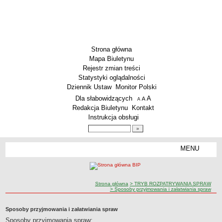
Strona główna
Mapa Biuletynu
Rejestr zmian treści
Statystyki oglądalności
Dziennik Ustaw
Monitor Polski
Menu dodatkowe
Dla słabowidzących
A
powiększ czcionkę
A
standardowy rozmiar czcionki
A
pomniejsz czcionkę
Redakcja Biuletynu
Kontakt
Instrukcja obsługi
Wyszukiwarka artykułów
Szukaj
MENU
Menu
PODSTAWOWE DANE
Dane teleadresowe
ścieżka nawigacji
Strona główna
> TRYB ROZPATRYWANIA SPRAW
Przedmiot działalności wg. PKD
> Sposoby przyjmowania i załatwiania spraw
Status prawny
Sposoby przyjmowania i załatwiania spraw
Godziny urzędowania
Sposoby przyjmowania spraw:
WŁADZE I STRUKTURA