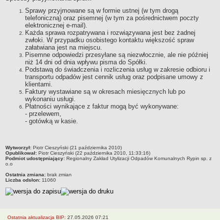
Organy Spółki i ich kompetencje
Sprawy przyjmowane są w formie ustnej (w tym drogą
telefoniczną) oraz pisemnej (w tym za pośrednictwem poczty
Struktura własnościowa
elektronicznej e-mail).
Każda sprawa rozpatrywana i rozwiązywana jest bez żadnej
KOMUNIKATY
zwłoki. W przypadku osobistego kontaktu większość spraw
Informacje i komunikaty
załatwiana jest na miejscu.
Pisemne odpowiedzi przesyłane są niezwłocznie, ale nie później
Plany postępowań o UZP
niż 14 dni od dnia wpływu pisma do Spółki.
Podstawą do świadczenia i rozliczenia usług w zakresie odbioru i
Platforma zakupowa
transportu odpadów jest cennik usług oraz podpisane umowy z
Zamówienia publiczne
klientami.
Faktury wystawiane są w okresach miesięcznych lub po
950 lat
wykonaniu usługi.
Płatności wynikające z faktur mogą być wykonywane:
DZIAŁALNOŚĆ SPÓŁKI
- przelewem,
Usługi
- gotówką w kasie.
Historia Zakładu
FINANSE SPÓŁKI
metryczka
Wytworzył:
Piotr Cieszyński (21 października 2010)
Majątek Spółki
Opublikował:
Piotr Cieszyński (22 października 2010, 11:33:16)
Podmiot udostępniający:
Regionalny Zakład Utylizacji Odpadów Komunalnych Rypin sp. z
DOFINANSOWANIA
o.o
Wojewódzki Fundusz Ochrony Środowiska i Gospodarki Wodnej w
Ostatnia zmiana:
brak zmian
Liczba odsłon:
11060
Toruniu
Europejski Fundndusz Rozwoju Regionalnego
TRYB ROZPATRYWANIA SPRAW
Sposoby przyjmowania i załatwiania spraw
Ostatnia aktualizacja BIP:
27.05.2026 07:21