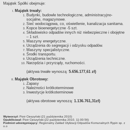
Majątek Spółki obejmuje:
Organy Spółki i ich kompetencje
Majątek trwały:
Struktura własnościowa
Budynki, budowle technologiczne, administracyjno-
socjalne, magazynowe.
KOMUNIKATY
Sieć wodociągowa, co, oświetlenie, kanalizacja sanitarna.
Informacje i komunikaty
Kopce bioenergetyczne -5 szt.
Składowisko odpadów innych niż niebezpieczne i obojętne
Plany postępowań o UZP
– 1 szt.
Maszyny energetyczne.
Platforma zakupowa
Urządzenia do segregacji i odzysku odpadów.
Zamówienia publiczne
Maszyny specjalistyczne.
Środki transportu.
950 lat
Urządzenia techniczne.
Narzędzia i przyrządy, ruchomości.
DZIAŁALNOŚĆ SPÓŁKI
Usługi
(aktywa trwałe wynoszą:
5.656.177,61 zł)
Historia Zakładu
Majątek Obrotowy:
Zapasy
FINANSE SPÓŁKI
Należności krótkoterminowe
Majątek Spółki
Inwestycje krótkoterminowe
DOFINANSOWANIA
(aktywa obrotowe wynoszą:
1.136.761,31zł)
Wojewódzki Fundusz Ochrony Środowiska i Gospodarki Wodnej w
Toruniu
Europejski Fundndusz Rozwoju Regionalnego
metryczka
Wytworzył:
Piotr Cieszyński (21 października 2010)
Opublikował:
Piotr Cieszyński (22 października 2010, 11:00:56)
TRYB ROZPATRYWANIA SPRAW
Podmiot udostępniający:
Regionalny Zakład Utylizacji Odpadów Komunalnych Rypin sp. z
o.o
Sposoby przyjmowania i załatwiania spraw