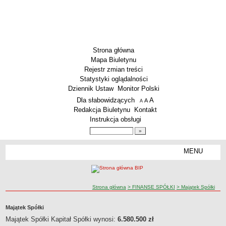
Strona główna
Mapa Biuletynu
Rejestr zmian treści
Statystyki oglądalności
Dziennik Ustaw
Monitor Polski
Menu dodatkowe
Dla słabowidzących
A
powiększ czcionkę
A
standardowy rozmiar czcionki
A
pomniejsz czcionkę
Redakcja Biuletynu
Kontakt
Instrukcja obsługi
Wyszukiwarka artykułów
Szukaj
MENU
Menu
PODSTAWOWE DANE
Dane teleadresowe
ścieżka nawigacji
Strona główna
> FINANSE SPÓŁKI
> Majątek Spółki
Przedmiot działalności wg. PKD
Status prawny
Majątek Spółki
Godziny urzędowania
Majątek Spółki Kapitał Spółki wynosi:
6.580.500 zł
WŁADZE I STRUKTURA