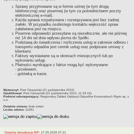
Organy Spółki i ich kompetencje
Sprawy przyjmowane są w formie ustnej (w tym drogą
telefoniczną) oraz pisemnej (w tym za pośrednictwem poczty
Struktura własnościowa
elektronicznej e-mail).
Każda sprawa rozpatrywana i rozwiązywana jest bez żadnej
KOMUNIKATY
zwłoki. W przypadku osobistego kontaktu większość spraw
Informacje i komunikaty
załatwiana jest na miejscu.
Pisemne odpowiedzi przesyłane są niezwłocznie, ale nie później
Plany postępowań o UZP
niż 14 dni od dnia wpływu pisma do Spółki.
Podstawą do świadczenia i rozliczenia usług w zakresie odbioru i
Platforma zakupowa
transportu odpadów jest cennik usług oraz podpisane umowy z
Zamówienia publiczne
klientami.
Faktury wystawiane są w okresach miesięcznych lub po
950 lat
wykonaniu usługi.
Płatności wynikające z faktur mogą być wykonywane:
DZIAŁALNOŚĆ SPÓŁKI
- przelewem,
Usługi
- gotówką w kasie.
Historia Zakładu
FINANSE SPÓŁKI
metryczka
Wytworzył:
Piotr Cieszyński (21 października 2010)
Majątek Spółki
Opublikował:
Piotr Cieszyński (22 października 2010, 11:33:16)
Podmiot udostępniający:
Regionalny Zakład Utylizacji Odpadów Komunalnych Rypin sp. z
DOFINANSOWANIA
o.o
Wojewódzki Fundusz Ochrony Środowiska i Gospodarki Wodnej w
Ostatnia zmiana:
brak zmian
Liczba odsłon:
11061
Toruniu
Europejski Fundndusz Rozwoju Regionalnego
TRYB ROZPATRYWANIA SPRAW
Sposoby przyjmowania i załatwiania spraw
Ostatnia aktualizacja BIP:
27.05.2026 07:21