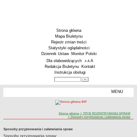
Strona główna
Mapa Biuletynu
Rejestr zmian treści
Statystyki oglądalności
Dziennik Ustaw
Monitor Polski
Menu dodatkowe
Dla słabowidzących
A
powiększ czcionkę
A
standardowy rozmiar czcionki
A
pomniejsz czcionkę
Redakcja Biuletynu
Kontakt
Instrukcja obsługi
Wyszukiwarka artykułów
Szukaj
MENU
Menu
PODSTAWOWE DANE
Dane teleadresowe
ścieżka nawigacji
Strona główna
> TRYB ROZPATRYWANIA SPRAW
Przedmiot działalności wg. PKD
> Sposoby przyjmowania i załatwiania spraw
Status prawny
Sposoby przyjmowania i załatwiania spraw
Godziny urzędowania
Sposoby przyjmowania spraw:
WŁADZE I STRUKTURA