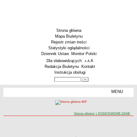
Strona główna
Mapa Biuletynu
Rejestr zmian treści
Statystyki oglądalności
Dziennik Ustaw
Monitor Polski
Menu dodatkowe
Dla słabowidzących
A
powiększ czcionkę
A
standardowy rozmiar czcionki
A
pomniejsz czcionkę
Redakcja Biuletynu
Kontakt
Instrukcja obsługi
Wyszukiwarka artykułów
Szukaj
MENU
Menu
PODSTAWOWE DANE
Dane teleadresowe
ścieżka nawigacji
Strona główna
> PODSTAWOWE DANE
Przedmiot działalności wg. PKD
Status prawny
PODSTAWOWE DANE
PODSTAWOWE DANE
Godziny urzędowania
WŁADZE I STRUKTURA